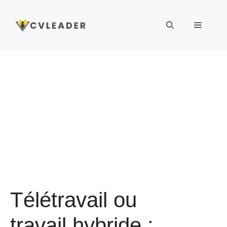
Aller
au
Menu
contenu
Télétravail ou
travail hybride :